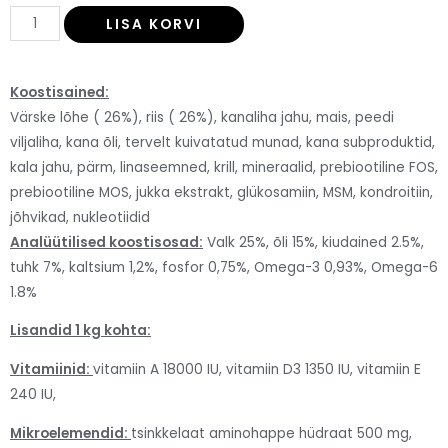
LISA KORVI
Koostisained:
Värske lõhe ( 26%), riis ( 26%), kanaliha jahu, mais, peedi
viljaliha, kana õli, tervelt kuivatatud munad, kana subproduktid,
kala jahu, pärm, linaseemned, krill, mineraalid, prebiootiline FOS,
prebiootiline MOS, jukka ekstrakt, glükosamiin, MSM, kondroitiin,
jõhvikad, nukleotiidid
Analüütilised koostisosad:
Valk 25%, õli 15%, kiudained 2.5%,
tuhk 7%, kaltsium 1,2%, fosfor 0,75%, Omega-3 0,93%, Omega-6
1.8%
Lisandid 1 kg kohta:
Vitamiinid:
vitamiin A 18000 IU, vitamiin D3 1350 IU, vitamiin E
240 IU,
Mikroelemendid:
tsinkkelaat aminohappe hüdraat 500 mg,