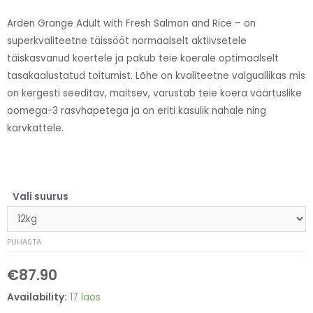
Arden Grange Adult with Fresh Salmon and Rice – on
superkvaliteetne täissööt normaalselt aktiivsetele
täiskasvanud koertele ja pakub teie koerale optimaalselt
tasakaalustatud toitumist. Lõhe on kvaliteetne valguallikas mis
on kergesti seeditav, maitsev, varustab teie koera väärtuslike
oomega-3 rasvhapetega ja on eriti kasulik nahale ning
karvkattele.
Vali suurus
PUHASTA
€
87.90
Availability:
17 laos