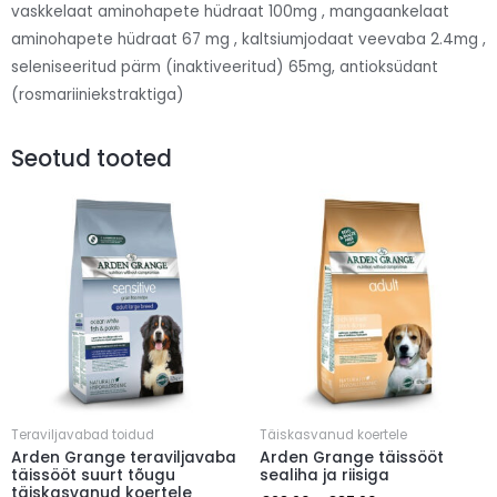
vaskkelaat aminohapete hüdraat 100mg , mangaankelaat
aminohapete hüdraat 67 mg , kaltsiumjodaat veevaba 2.4mg ,
seleniseeritud pärm (inaktiveeritud) 65mg, antioksüdant
(rosmariiniekstraktiga)
Seotud tooted
Teraviljavabad toidud
Täiskasvanud koertele
Arden Grange teraviljavaba
Arden Grange täissööt
täissööt suurt tõugu
sealiha ja riisiga
täiskasvanud koertele