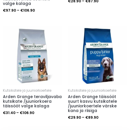
€
28.90
–
€
87.90
valge kalaga
€
97.90
–
€
106.90
Kutsikatele ja juuniorkoertele
Kutsikatele ja juuniorkoertele
Arden Grange teraviljavaba
Arden Grange täissööt
kutsikate /juuniorkoera
suurt kasvu kutsikatele
täissööt valge kalaga
/juuniorkoertele värske
kana ja riisiga
€
31.40
–
€
106.90
€
29.90
–
€
89.90