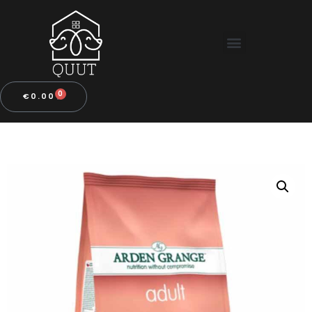
0
€
0.00