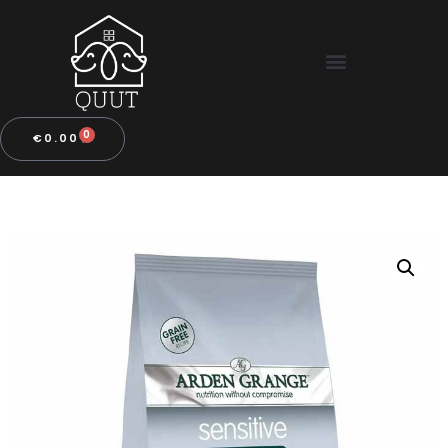
0
€
0.00