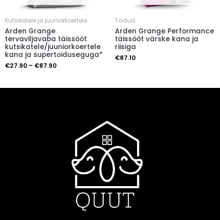
Kutsikatele ja juuniorkoertele
Toidud
Arden Grange
Arden Grange Performance
tervaviljavaba täissööt
täissööt värske kana ja
kutsikatele/juuniorkoertele
riisiga
kana ja supertoiduseguga*
€
87.10
€
27.90
–
€
87.90