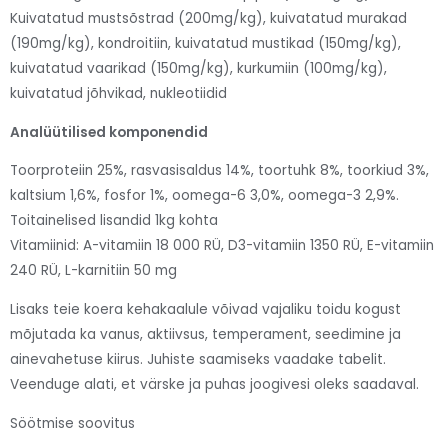
Kuivatatud mustsõstrad (200mg/kg), kuivatatud murakad
(190mg/kg), kondroitiin, kuivatatud mustikad (150mg/kg),
kuivatatud vaarikad (150mg/kg), kurkumiin (100mg/kg),
kuivatatud jõhvikad, nukleotiidid
Analüütilised komponendid
Toorproteiin 25%, rasvasisaldus 14%, toortuhk 8%, toorkiud 3%,
kaltsium 1,6%, fosfor 1%, oomega-6 3,0%, oomega-3 2,9%.
Toitainelised lisandid 1kg kohta
Vitamiinid: A-vitamiin 18 000 RÜ, D3-vitamiin 1350 RÜ, E-vitamiin
240 RÜ, L-karnitiin 50 mg
Lisaks teie koera kehakaalule võivad vajaliku toidu kogust
mõjutada ka vanus, aktiivsus, temperament, seedimine ja
ainevahetuse kiirus. Juhiste saamiseks vaadake tabelit.
Veenduge alati, et värske ja puhas joogivesi oleks saadaval.
Söötmise soovitus