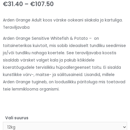
€
31.40
–
€
107.50
Arden Grange Adult koos värske ookeani siiakala ja kartuliga.
Teraviljavaba
Arden Grange Sensitive Whitefish & Potato – on
toitaineterikas kuivtoit, mis sobib ideaalselt tundliku seedimise
ja/või tundliku nahaga koertele. See teraviljavaba koostis
sisaldab värsket valget kala ja pakub kõikidele
koeratõugudele tervislikku hüpoallergeenset toitu. Ei sisalda
kunstlikke värv-, maitse- ja säilitusaineid. Lisandid, millele
Arden Grange tugineb, on looduslikku päritoluga mis toetavad
teie lemmiklooma organismi.
Vali suurus