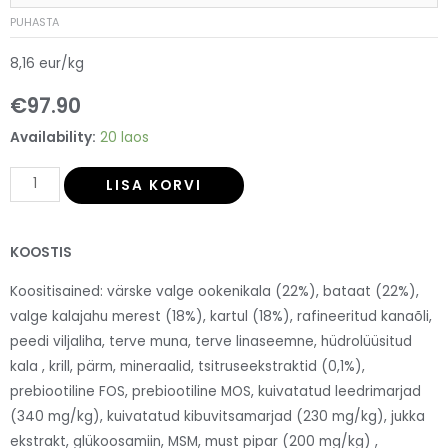
PUHASTA
8,16 eur/kg
€
97.90
Availability:
20 laos
LISA KORVI
KOOSTIS
Koositisained: värske valge ookenikala (22%), bataat (22%),
valge kalajahu merest (18%), kartul (18%), rafineeritud kanaõli,
peedi viljaliha, terve muna, terve linaseemne, hüdrolüüsitud
kala , krill, pärm, mineraalid, tsitruseekstraktid (0,1%),
prebiootiline FOS, prebiootiline MOS, kuivatatud leedrimarjad
(340 mg/kg), kuivatatud kibuvitsamarjad (230 mg/kg), jukka
ekstrakt, glükoosamiin, MSM, must pipar (200 mg/kg) ,