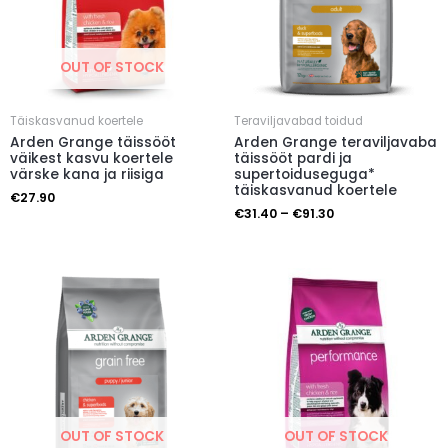
OUT OF STOCK
Täiskasvanud koertele
Teraviljavabad toidud
Arden Grange täissööt
Arden Grange teraviljavaba
väikest kasvu koertele
täissööt pardi ja
värske kana ja riisiga
supertoiduseguga*
täiskasvanud koertele
€
27.90
€
31.40
–
€
91.30
OUT OF STOCK
OUT OF STOCK