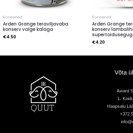
Konservid
Konservid
Arden Grange teraviljavaba
Arden Grange ter
konserv valge kalaga
konserv lambalih
supertoidusegug
€
4.50
€
4.20
Võta ü
Award S
L. Koidu
Haapsalu Lä
+372 
info@