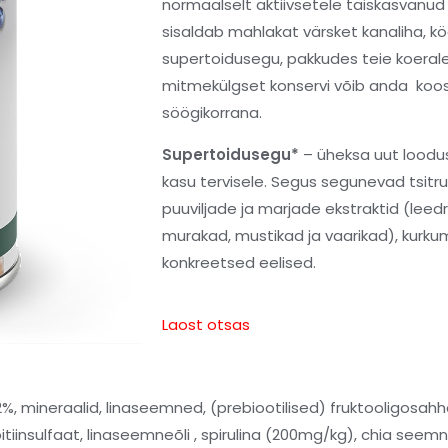
normaalselt aktiivsetele täiskasvanud
sisaldab mahlakat värsket kanaliha, köö
supertoidusegu, pakkudes teie koerale
mitmekülgset konservi võib anda koos 
söögikorrana.
Supertoidusegu*
– üheksa uut loodusl
kasu tervisele. Segus segunevad tsitr
puuviljade ja marjade ekstraktid (leed
murakad, mustikad ja vaarikad), kurkumi
konkreetsed eelised.
Laost otsas
%, mineraalid, linaseemned, (prebiootilised) fruktooligosahh
oitiinsulfaat, linaseemneõli , spirulina (200mg/kg), chia see