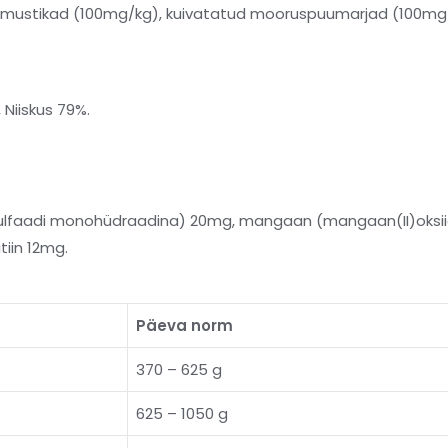
 mustikad (100mg/kg), kuivatatud mooruspuumarjad (100mg/
 Niiskus 79%.
ksulfaadi monohüdraadina) 20mg, mangaan (mangaan(II)oksii
tiin 12mg.
Päeva norm
370 – 625 g
625 – 1050 g