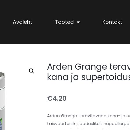
Avaleht
Tooted
Kontakt
Arden Grange terav
kana ja supertoid
€
4.20
Arden Grange teraviljavaba kana- ja 
täisväärtuslik , looduslikult hüpoalle