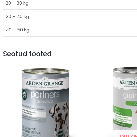
20 – 30 kg
30 – 40 kg
40 – 50 kg
Seotud tooted
OUT O