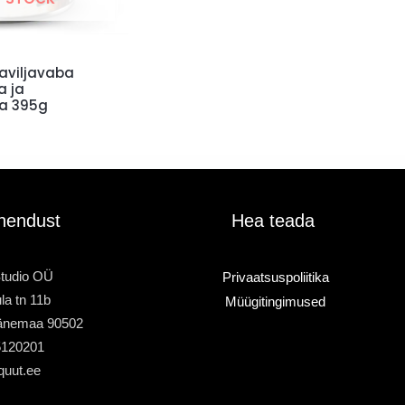
aviljavaba
a ja
a 395g
hendust
Hea teada
tudio OÜ
Privaatsuspoliitika
la tn 11b
Müügitingimused
änemaa 90502
5120201
quut.ee