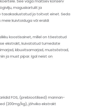
 koertele. See väga maitsev konserv
givilju, maguskartulit ja
 tasakaalustatud ja toitvat einet. Seda
meie kuivtoiduga või eraldi
ikku koostisainet, millel on tõestatud
use ekstrakt, kuivatatud tumedate
rimarjad, kibuvitsamarjad, mustsõstrad,
in ja must pipar. Igal neist on
ariidid FOS, (prebiootilised) mannan-
mned (200mg/kg), jõhvika ekstrakt