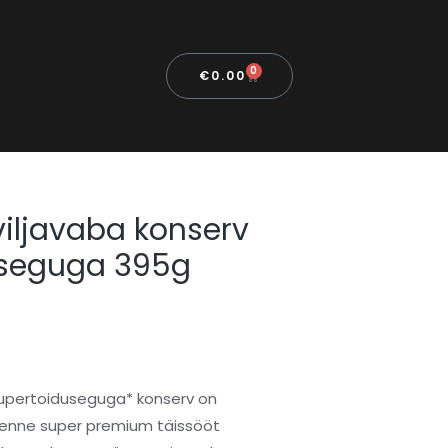
0
€
0.00
iljavaba konserv
useguga 395g
supertoiduseguga* konserv on
rgeenne super premium täissööt