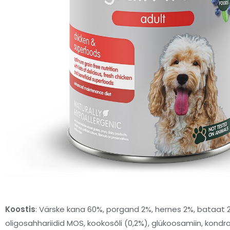
Koostis
: Värske kana 60%, porgand 2%, hernes 2%, bataat 2
oligosahhariidid MOS, kookosõli (0,2%), glükoosamiin, kondr