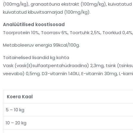
(100mg/kg), granaatõuna ekstrakt (100mg/kg), kuivatatud
kuivatatud kibuvitsamarjad (100mg/kg).
Analüütilised koostisosad
Toorproteiin 10%, Toorrasv 6%, Toortuhk 2,5%, Toorkiud 0,4%,
Metaboleeruv energia 99kcal/100g.
Toitainelised lisandid kg kohta
Vask (vask(II)sulfaatpentahüdraadina) 2,3mg, tsink (tsin
veevaba) 0,5mg. D3-vitamiin 140IU, E-vitamiin 30mg, L-karni
Koera Kaal
5 – 10 kg
10 – 20 kg