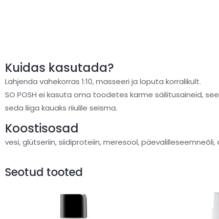
Kuidas kasutada?
Lahjenda vahekorras 1:10, masseeri ja loputa korralikult.
SO POSH ei kasuta oma toodetes karme säilitusaineid, seet
seda liiga kauaks riiulile seisma.
Koostisosad
vesi, glütseriin, siidiproteiin, meresool, päevalilleseemneõl
Seotud tooted