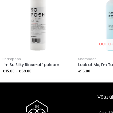
OUT O
Shampoon
Shampoon
I’m So Silky Rinse-off palsam
Look at Me, I’m Ta
€
15.00
–
€
69.00
€
15.00
Võta ü
Award S