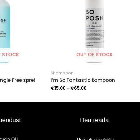
F STOCK
OUT OF STOCK
Shampoon
ngle Free sprei
I’m So Fantastic šampoon
€
15.00
–
€
65.00
hendust
Hea teada
tudio OÜ
Privaatsuspoliitika