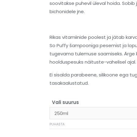
soovitakse puhevil üleval hoida. Sobib 
bichonidele jne.
Rikas vitamiinide poolest ja jätab kar
So Puffy šampooniga pesemist ja loput
tugevama tulemuse saamiseks. Ärge 
hoolduspesuks näituste-vahelisel ajal. 
Ei sisalda parabeene, silikoone ega tug
tasakaalustatud.
Vali suurus
PUHASTA