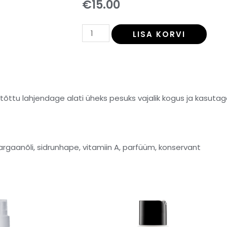
€
15.00
LISA KORVI
õttu lahjendage alati üheks pesuks vajalik kogus ja kasutag
i, argaanõli, sidrunhape, vitamiin A, parfüüm, konservant