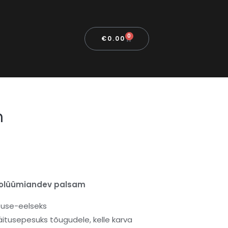
0
€
0.00
m
 volüümiandev palsam
tuse-eelseks
itusepesuks tõugudele, kelle karva