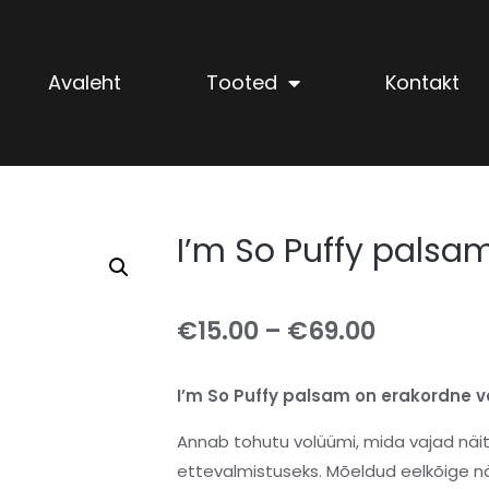
Avaleht
Tooted
Kontakt
I’m So Puffy palsa
€
15.00
–
€
69.00
I’m So Puffy palsam on erakordne
Annab tohutu volüümi, mida vajad näi
ettevalmistuseks. Mõeldud eelkõige nä