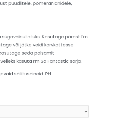
just puudlitele, pomeranianidele,
va sügavniisutatuks. Kasutage pärast I’m
age või jätke veidi karvkattesse
kasutage seda palsamit
Selleks kasuta I’m So Fantastic sarja.
evaid säilitusaineid. PH