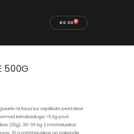
0
€
0.00
E 500G
sele nii kaua kui vajalikuks peetakse
 Loomad kehakaaluga <5 kg pool
ikas (10g), 20-35 kg 2 mõõtelusikat
evas. 10 g mõõtelusikas on pakendis