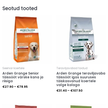
Seotud tooted
Seenior koertele
Teraviljavabad toidud
Arden Grange Senior
Arden Grange teraviljavaba
täissööt värske kana ja
täissööt igas suuruses
riisiga
täiskasvanud koertele
valge kalaga
€
27.90
–
€
78.95
€
31.40
–
€
107.50