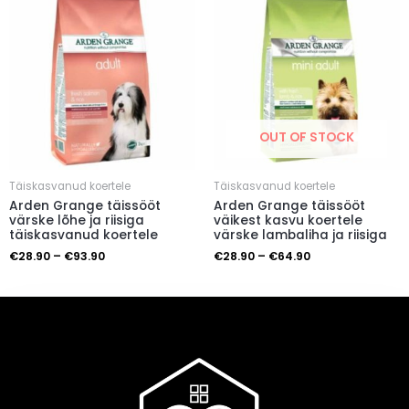
OUT OF STOCK
Täiskasvanud koertele
Täiskasvanud koertele
Arden Grange täissööt
Arden Grange täissööt
värske lõhe ja riisiga
väikest kasvu koertele
täiskasvanud koertele
värske lambaliha ja riisiga
€
28.90
–
€
93.90
€
28.90
–
€
64.90