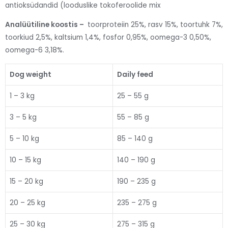
antioksüdandid (looduslike tokoferoolide mix
Analüütiline koostis –
toorproteiin 25%, rasv 15%, toortuhk 7%,
toorkiud 2,5%, kaltsium 1,4%, fosfor 0,95%, oomega-3 0,50%,
oomega-6 3,18%.
Dog weight
Daily feed
1 – 3 kg
25 – 55 g
3 – 5 kg
55 – 85 g
5 – 10 kg
85 – 140 g
10 – 15 kg
140 – 190 g
15 – 20 kg
190 – 235 g
20 – 25 kg
235 – 275 g
25 – 30 kg
275 – 315 g