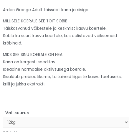
Arden Grange Adult täissööt kana ja riisiga
MILLISELE KOERALE SEE TOIT SOBIB
Täiskasvanud väikestele ja keskmist kasvu koertele.
Sobib ka suurt kasvu koertele, kes eelistavad väiksemaid
krõbinaid.
MIKS SEE SINU KOERALE ON HEA
Kana on kergesti seeditav.
Ideaalne normaalse aktiivsusega koerale.
Sisaldab prebiootikume, toitaineid liigeste kasvu toetuseks,
krilli ja jukka ekstrakti.
Vali suurus