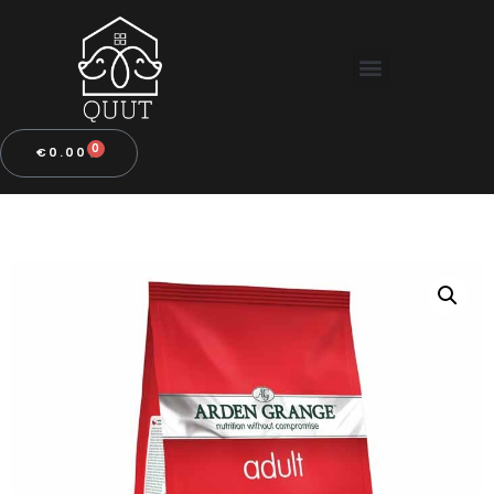
0
€
0.00