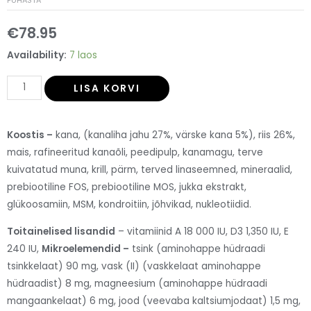
PUHASTA
€
78.95
Availability:
7 laos
LISA KORVI
Koostis –
kana, (kanaliha jahu 27%, värske kana 5%), riis 26%,
mais, rafineeritud kanaõli, peedipulp, kanamagu, terve
kuivatatud muna, krill, pärm, terved linaseemned, mineraalid,
prebiootiline FOS, prebiootiline MOS, jukka ekstrakt,
glükoosamiin, MSM, kondroitiin, jõhvikad, nukleotiidid.
Toitainelised lisandid
– vitamiinid A 18 000 IU, D3 1,350 IU, E
240 IU,
Mikroelemendid –
tsink (aminohappe hüdraadi
tsinkkelaat) 90 mg, vask (II) (vaskkelaat aminohappe
hüdraadist) 8 mg, magneesium (aminohappe hüdraadi
mangaankelaat) 6 mg, jood (veevaba kaltsiumjodaat) 1,5 mg,