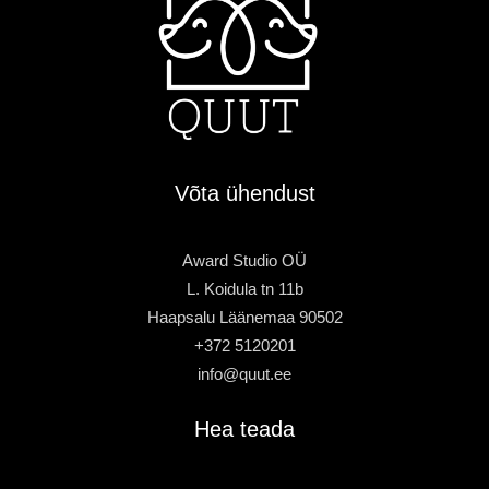
Võta ühendust
Award Studio OÜ
L. Koidula tn 11b
Haapsalu Läänemaa 90502
+372 5120201
info@quut.ee
Hea teada