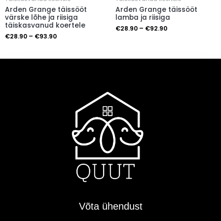
Arden Grange täissööt
Arden Grange täissööt
värske lõhe ja riisiga
lamba ja riisiga
täiskasvanud koertele
€
28.90
–
€
92.90
€
28.90
–
€
93.90
Võta ühendust