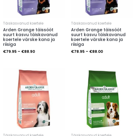
Täiskasvanud koertele
Täiskasvanud koertele
Arden Grange täissööt
Arden Grange täissööt
suurt kasvu täiskavanud
suurt kasvu täiskavanud
koertele värske kana ja
koertele värske kana ja
riisiga
riisiga
€
79.95
–
€
88.90
€
78.95
–
€
88.00
Täiskasvanud koertele
Täiskasvanud koertele