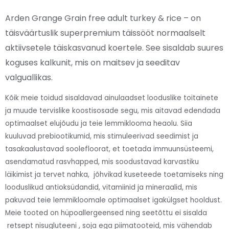
Arden Grange Grain free adult turkey & rice – on
täisväärtuslik superpremium täissööt normaalselt
aktiivsetele täiskasvanud koertele.
See sisaldab suures
koguses kalkunit, mis on maitsev ja seeditav
valguallikas.
Kõik meie toidud sisaldavad ainulaadset looduslike toitainete
ja muude tervislike koostisosade segu, mis aitavad edendada
optimaalset elujõudu ja teie lemmiklooma heaolu. Siia
kuuluvad prebiootikumid, mis stimuleerivad seedimist ja
tasakaalustavad soolefloorat, et toetada immuunsüsteemi,
asendamatud rasvhapped, mis soodustavad karvastiku
läikimist ja tervet nahka, jõhvikad kuseteede toetamiseks ning
looduslikud antioksüdandid, vitamiinid ja mineraalid, mis
pakuvad teie lemmikloomale optimaalset igakülgset hooldust.
Meie tooted on hüpoallergeensed ning seetõttu ei sisalda
retsept nisugluteeni , soja ega piimatooteid, mis vähendab