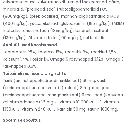
kuivatatud muna, kuivatatud krill, terved linaseemned, pärm,
mineraalid, (prebiootilised) fruktooligosahhariidid FOS
(900mg/kg), (prebiootilised) mannan-oligosahhariidid MOS
(400mg/kg), yucca ekstrakt, glükoosamiin (185mg/kg), (MSM)
metüülsulfonüülmetaan (185mg/kg), kondroitiinsulfaat
(130mg/kg), jõhvikaekstrakt (100mg/kg), nukleotiidid.
Analüütilised koostisosad
Toorproteiin 25%, Toorrasv 15%, Toortuhk 8%, Toorkiud 2,5%,
Kaltsium 1,4%, Fosfor 1%, Omega 6 rasvhapped 3,12%, Omega 3
rasvhapped 0,5%.
Toitainelised lisandid kg kohta
Tsink (aminohappehüdraadi tsinkkelaat) 90 mg, vask
(aminohappehüdraadi vask (II) kelaat) 8 mg, mangaan
(aminohappehüdraadi mangaankelaat) 6 mg, jood (veevaba
kaltsiumjodaadina) 1,5 mg. A-vitamiin 18 000 RÜ, D3-vitamiin
1350 IU, E-vitamiin 240 RÜ, L-karnitiin 50 mg, tauriin 1000 mg.
Söötmise soovitus