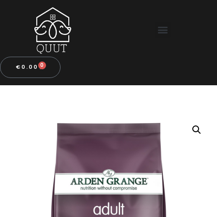
0
€
0.00